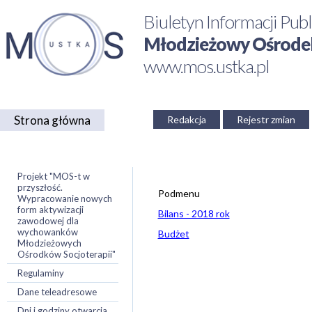
Biuletyn Informacji Publ
Młodzieżowy Ośrodek 
www.mos.ustka.pl
Strona główna
Redakcja
Rejestr zmian
Projekt "MOS-t w
przyszłość.
Podmenu
Wypracowanie nowych
form aktywizacji
Bilans - 2018 rok
zawodowej dla
wychowanków
Budżet
Młodzieżowych
Ośrodków Socjoterapii"
Regulaminy
Dane teleadresowe
Dni i godziny otwarcia