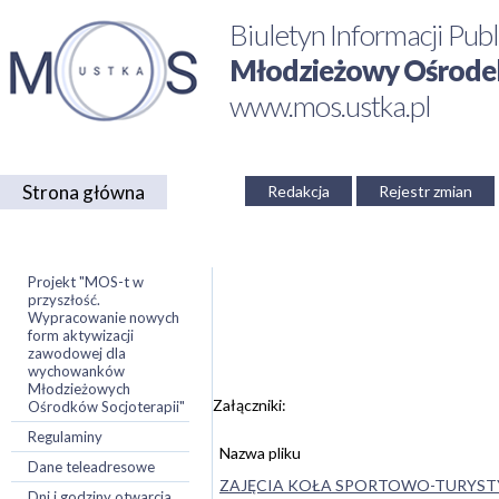
Biuletyn Informacji Publ
Młodzieżowy Ośrodek 
www.mos.ustka.pl
Strona główna
Redakcja
Rejestr zmian
Projekt "MOS-t w
przyszłość.
Wypracowanie nowych
form aktywizacji
zawodowej dla
wychowanków
Młodzieżowych
Załączniki:
Ośrodków Socjoterapii"
Regulaminy
Nazwa pliku
Dane teleadresowe
ZAJĘCIA KOŁA SPORTOWO-TURYST
Dni i godziny otwarcia