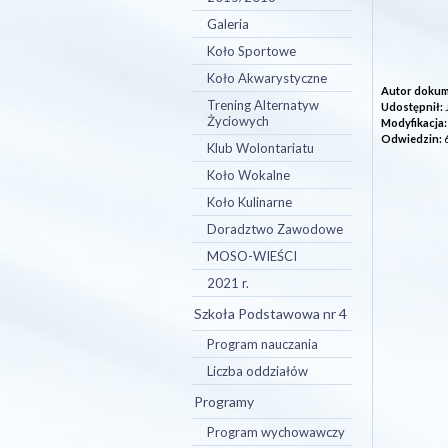
Galeria
Koło Sportowe
Koło Akwarystyczne
Autor dokum
Trening Alternatyw
Udostępnił:
Życiowych
Modyfikacja:
Odwiedzin:
Klub Wolontariatu
Koło Wokalne
Koło Kulinarne
Doradztwo Zawodowe
MOSO-WIEŚCI
2021 r.
Szkoła Podstawowa nr 4
Program nauczania
Liczba oddziałów
Programy
Program wychowawczy