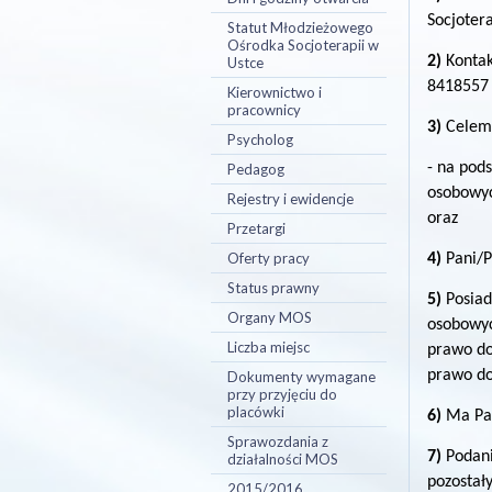
Socjoter
Statut Młodzieżowego
Ośrodka Socjoterapii w
2)
Kontak
Ustce
8418557 
Kierownictwo i
pracownicy
3)
Celem 
Psycholog
- na pods
Pedagog
osobowyc
Rejestry i ewidencje
oraz
Przetargi
Oferty pracy
4)
Pani/P
Status prawny
5)
Posiad
Organy MOS
osobowyc
Liczba miejsc
prawo do
prawo do
Dokumenty wymagane
przy przyjęciu do
placówki
6)
Ma Pan
Sprawozdania z
7)
Podani
działalności MOS
pozostał
2015/2016