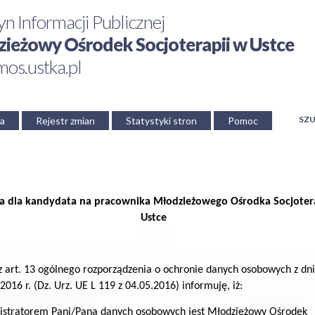
yn Informacji Publicznej
ieżowy Ośrodek Socjoterapii w Ustce
os.ustka.pl
SZU
a
Rejestr zmian
Statystyki stron
Pomoc
la dla kandydata na pracownika Młodzieżowego Ośrodka Socjoter
Ustce
z art. 13 ogólnego rozporządzenia o ochronie danych osobowych z dn
2016 r. (Dz. Urz. UE L 119 z 04.05.2016) informuję, iż:
stratorem Pani/Pana danych osobowych jest Młodzieżowy Ośrodek