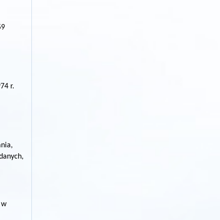
59
74 r.
nia,
danych,
 w