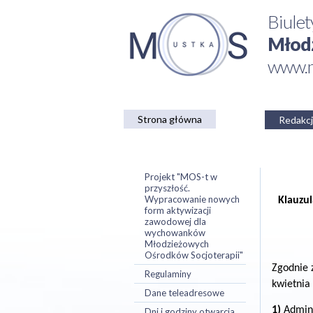
Biulet
Młodz
www.m
Strona główna
Redakcj
Projekt "MOS-t w
przyszłość.
Wypracowanie nowych
Klauzu
form aktywizacji
zawodowej dla
wychowanków
Młodzieżowych
Ośrodków Socjoterapii"
Zgodnie 
Regulaminy
kwietnia 
Dane teleadresowe
1)
Admini
Dni i godziny otwarcia